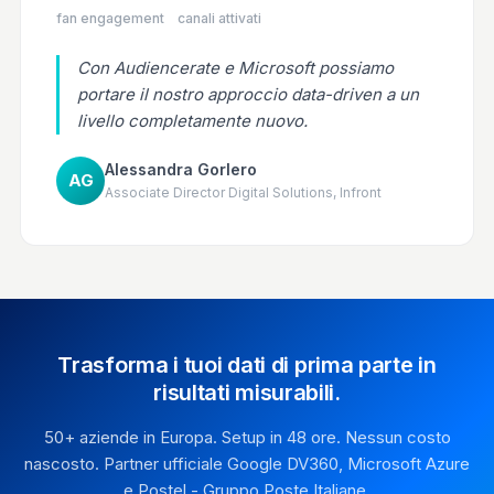
fan engagement
canali attivati
Con Audiencerate e Microsoft possiamo
portare il nostro approccio data-driven a un
livello completamente nuovo.
Alessandra Gorlero
AG
Associate Director Digital Solutions, Infront
Trasforma i tuoi dati di prima parte in
risultati misurabili.
50+ aziende in Europa. Setup in 48 ore. Nessun costo
nascosto. Partner ufficiale Google DV360, Microsoft Azure
e Postel - Gruppo Poste Italiane.