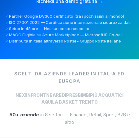
Richiedi una demo gratuita →
✓
Partner Google DV360 certificato (tra i pochissimi al mondo)
✓
ISO 27001:2022 — Certificazione internazionale sicurezza dati
✓
Setup in 48 ore — Nessun costo nascosto
✓
MACC Eligible su Azure Marketplace — Microsoft IP Co-sell
✓
Distribuita in Italia attraverso Postel - Gruppo Poste Italiane
SCELTI DA AZIENDE LEADER IN ITALIA ED
EUROPA
NEXI
INFRONT
NEARE
DIPRES
BIMBIPIÙ ACQUATICI
AQUILA BASKET TRENTO
50+ aziende
in 8 settori — Finance, Retail, Sport, B2B e
altro