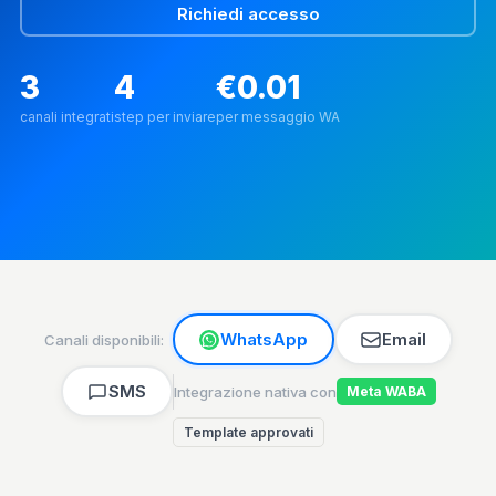
Richiedi accesso
3
4
€0.01
canali integrati
step per inviare
per messaggio WA
WhatsApp
Email
Canali disponibili:
SMS
Integrazione nativa con
Meta WABA
Template approvati