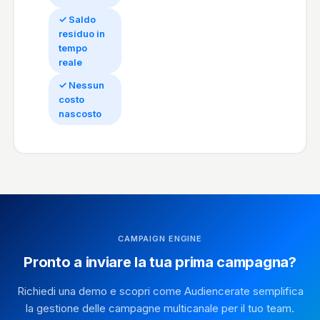
✓ Saldo
residuo in
tempo
reale
✓ Nessun
costo
nascosto
CAMPAIGN ENGINE
Pronto a inviare la tua prima campagna?
Richiedi una demo e scopri come Audiencerate semplifica
la gestione delle campagne multicanale per il tuo team.